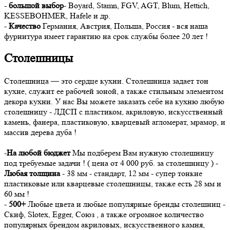
-
большой выбор
- Boyard, Stamn, FGV, AGT, Blum, Hettich,
KESSEBOHMER, Hafele и др.
-
Качество
Германия, Австрия, Польша, Россия - вся наша
фурнитура имеет гарантию на срок службы более 20 лет !
Столешницы
Столешница — это сердце кухни. Столешница задает тон
кухне, служит ее рабочей зоной, а также стильным элементом
декора кухни. У нас Вы можете заказать себе на кухню любую
столешницу - ЛДСП с пластиком, акриловую, искусственный
камень, фанера, пластиковую, кварцевый агломерат, мрамор, и
массив дерева дуба !
-
На любой бюджет
Мы подберем Вам нужную столешницу
под требуемые задачи ! ( цена от 4 000 руб. за столешницу ) -
Любая толщина
- 38 мм - стандарт, 12 мм - супер тонкие
пластиковые или кварцевые столешницы, также есть 28 мм и
60 мм !
-
500+
Любые цвета и любые популярные бренды столешниц -
Скиф, Slotex, Egger, Союз , а также огромное количество
популярных брендом акриловых, искусственного камня,