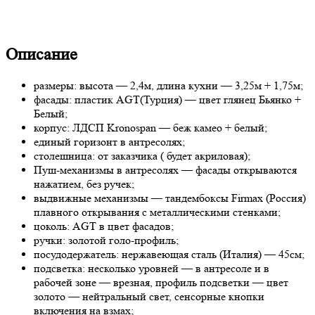
Описание
размеры: высота — 2,4м, длина кухни — 3,25м + 1,75м;
фасады: пластик AGT(Турция) — цвет глянец Бьянко +
Белый;
корпус: ЛДСП Kronospan — беж камео + белый;
единый горизонт в антресолях;
столешница: от заказчика ( будет акриловая);
Пуш-механизмы в антресолях — фасады открываются
нажатием, без ручек;
выдвижные механизмы — тандембоксы Firmax (Россия)
плавного открывания с металлическими стенками;
цоколь: AGT в цвет фасадов;
ручки: золотой голо-профиль;
посудодержатель: нержавеющая сталь (Италия) — 45см;
подсветка: несколько уровней — в антресоле и в
рабочей зоне — врезная, профиль подсветки — цвет
золото — нейтральный свет, сенсорные кнопки
включения на взмах;